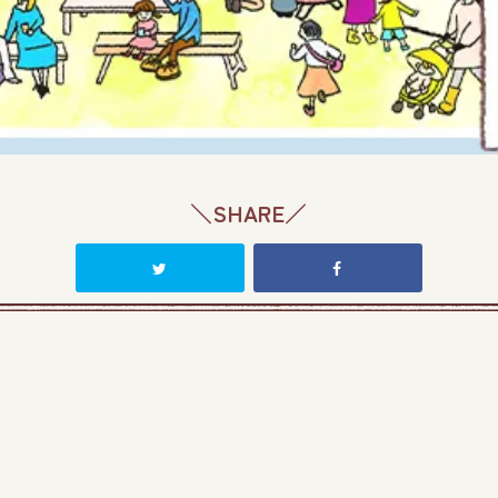
＼SHARE／